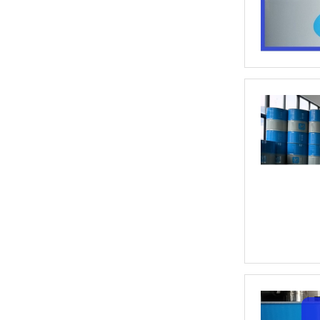
变压器油ISO-45#
快速光亮淬火油CLK-4