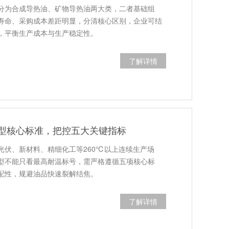
分为合成导热油、矿物导热油两大类，二者基础组
寿命、采购成本差距明显，分清核心区别，企业可结
，平衡生产成本与生产稳定性。
了解详情
型核心标准，把控五大关键指标
光伏、新材料、精细化工等260℃以上连续生产场
型不能只看最高耐温标号，需严格遵循五项核心标
配性，规避油品快速裂解结焦。
了解详情