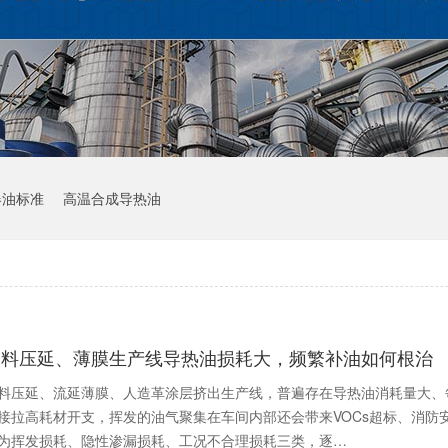
器油标准
高温合成导热油
塑料压延、薄膜生产线导热油损耗大，频繁补油如何根治
料压延、流延薄膜、人造革涂层挤出生产线，普遍存在导热油消耗量大、
接拉高耗材开支，挥发的油气聚集在车间内部还会带来VOCs超标、消防
为挥发损耗、隐性渗漏损耗、工况不合理损耗三类，逐…