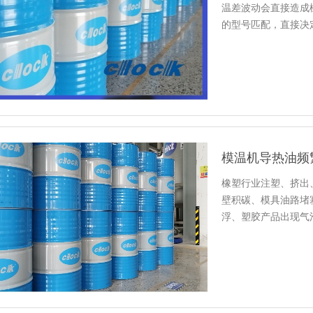
温差波动会直接造成
的型号匹配，直接决
厂仅凭采…
模温机导热油频
橡塑行业注塑、挤出
壁积碳、模具油路堵
浮、塑胶产品出现气
法从根源…