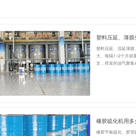
塑料压延、薄膜
塑料压延、流延薄膜
大、每隔1~2个月
支，挥发的油气聚集
橡塑…
橡胶硫化机用多
橡胶平板硫化、胶管