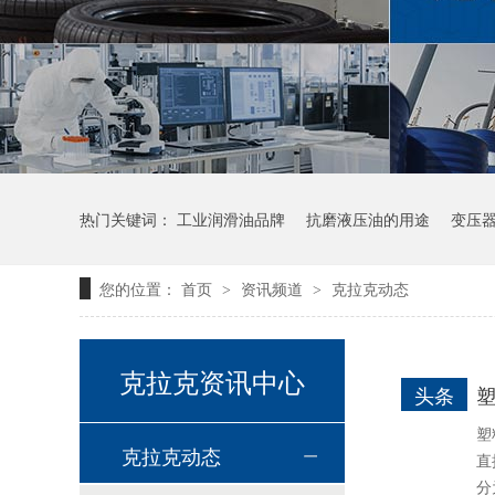
高温链条油HL350
热门关键词：
工业润滑油品牌
抗磨液压油的用途
变压
您的位置：
首页
资讯频道
克拉克动态
>
>
克拉克资讯中心
高温导热油WD-320
头条
塑
克拉克动态
直
分