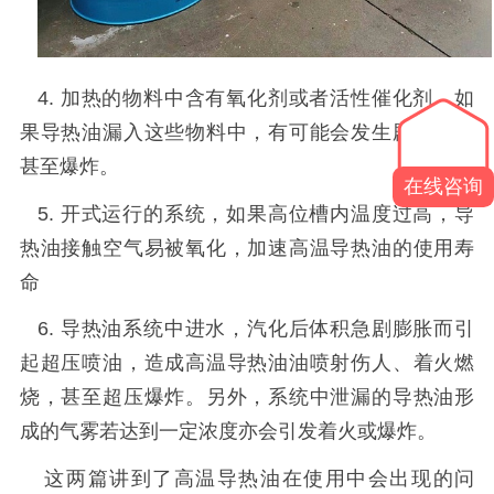
4
. 加热的物料中含有氧化剂或者活性催化剂，如
果导热油漏入这些物料中，有可能会发生剧烈燃烧
甚至爆炸。
在线咨询
5
. 开式运行的系统，如果高位槽内温度过高，导
热油接触空气易被氧化，
加速高温导热油的使用寿
命
6
. 导热油系统中进水，汽化后体积急剧膨胀而引
起超压喷油，造成高温
导热油
油喷射伤人、着火燃
烧，甚至超压爆炸。另外，系统中泄漏的导热油形
成的气雾若达到一定浓度亦会引发着火或爆炸。
这两篇讲到了高温导热油在使用中会出现的问