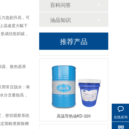
百科问答
压力急剧升高，可
油品知识
上温速度大幅下
，形成结焦积碳，
推荐产品
高温导热油WD-320
却器、换热器泄
采用常压脱水：将
水分含量较高，
高温导热油KD-320
度，密切观察系统
在线咨询
如定期检查膨胀槽