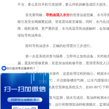
不当，要么盲目开机引发故障，要么停机拆解造成巨大损失
首先要明确，
导
热油混入水分
的危害远超想象。水与导
能引发安全阀频繁起跳、管道震动甚至爆裂。同时，水汽化过
降，能耗激增。更严重的是，水与高温导热油接触时，会加
缩短导热油寿命。
面对导热油进水，正确的处理需分三步进行。
第一步是系统排查与隔离，立即停止加热设备，关闭相
你们提供售后服务吗？
漏，需及时维修更换；若是加油或检修导致，需清理系统入
KD和WD有什么区别？
第二步是科学脱水操作，这是处理过程的核心。根据水
油温缓慢升至
80-100
℃，开启膨胀槽排气阀，让水汽缓慢排
需采用真空脱水，借助真空泵降低系统压力，在
60-80
℃下即
第三步是系统恢复与监测，脱水完成后，取油样检测水
压力、循环流量等参数，运行初期增加油样检测频次，监测