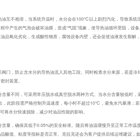
。
热油互不相溶，当系统升温时，水分会在
100
℃以上剧烈汽化，导致系统
程中产生的气泡会破坏油膜，造成“气阻”现象，使导热油循环受阻，设备
速油品氧化劣化，生成酸性物质，腐蚀设备内壁，还会促使油液发生裂解
关阀门，防止含水分的导热油流入其他工段。同时检查水分来源，若是冷
口密封装置。
分含量不同，可采用常压脱水或真空脱水两种方式。当水分含量较低时，
出，此阶段需严格控制升温速度，每小时不超过
10
℃，避免水汽暴沸；若
可将水分快速脱除，减少对油品性能的影响。
分含量，确保其低于
0.05%
的安全标准。随后将油温缓慢升至正常工作温
油品酸值、粘度等指标是否正常。克拉克还会为客户提供后续运维建议，