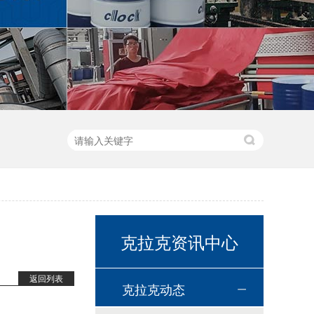
高温链条油HL350
克拉克资讯中心
返回列表
克拉克动态
高温导热油WD-320