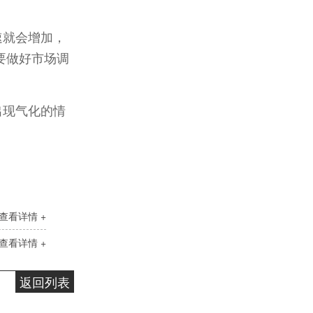
高温导热油RD-400
速就会增加，
要做好市场调
出现气化的情
无锌抗磨液压油
查看详情 +
查看详情 +
返回列表