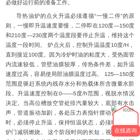
必做好运行前的准备工作。
导热油炉的点火升温必须遵循
“一慢二停”的原
则，一慢即升温速度要慢，二停即在
120
度—
150
度
和
210
度—
230
度两个温度段要停止升温，维持这个
温度一段时间。 炉点火后，控制升温温度
10
度
/H
，
直到接近
100
度。因为冷炉时油的粘度大，受热面管
内流速较低，管壁油膜较厚，传热条件差，如升温
速度过高，容易使局部油膜温度过高。
125
—
150
度
范围是驱赶系统内残存水分和热载体所含微量水阶
段。升温速度控制在
0
——
5
度
/h
范围，视脱水情况
决定。当高位槽放空管处排汽量较大，底部有水击
声，管道振动加剧，各处压力表指针摆动范围较大
时，必须停止升温，保持恒温状态，必须时可打开
在线咨询
炉门减弱燃烧。 这个阶段时间的长短，视系统内残