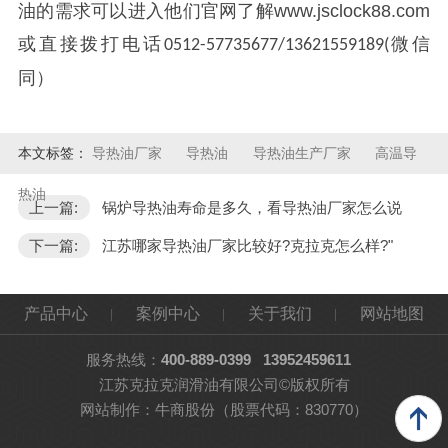
油的需求可以进入他们官网了解
www.jsclock88.com
或直接拨打电话
微信
0512-57735677/13621559189(
同）
本文标签：
导热油厂家
导热油
导热油生产厂家
高温导
热油
上一篇:
锅炉导热油寿命是多久，看导热油厂家怎么说
下一篇:
江苏哪家导热油厂家比较好?克拉克怎么样?"
产品中心
案例中心
关于我们
网站地图
服务热线：
400-889-0399
13952459611
江苏克拉克润滑油有限公司©版权所有
网站制作：
牛商股份
（股票代码：830770）