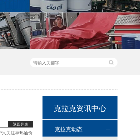
克拉克资讯中心
高温链条油HL350
返回列表
克拉克动态
户只关注导热油价