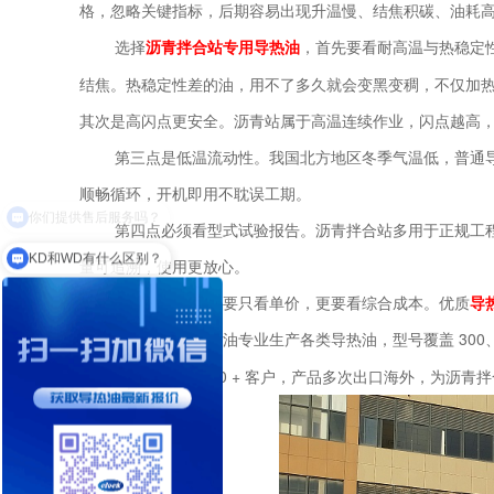
格，忽略关键指标，后期容易出现升温慢、结焦积碳、油耗
选择
沥青拌合站专用导热油
，首先要看耐高温与热稳定
结焦。热稳定性差的油，用不了多久就会变黑变稠，不仅加
其次是高闪点更安全。沥青站属于高温连续作业，闪点越高
第三点是低温流动性。我国北方地区冬季气温低，普通
顺畅循环，开机即用不耽误工期。
第四点必须看型式试验报告。沥青拌合站多用于正规工
KD和WD有什么区别？
量可追溯，使用更放心。
最后建议大家不要只看单价，更要看综合成本。优质
导
300
江苏克拉克润滑油专业生产各类导热油，型号覆盖
告，已服务全球 5000 + 客户，产品多次出口海外，为沥