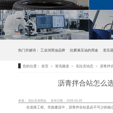
热门关键词：
工业润滑油品牌
抗磨液压油的用途
变压
您的位置：
首页
资讯频道
克拉克动态
沥青拌
>
>
>
沥青拌合站怎么
来源：
克拉克润滑油
发布日期： 2026.02.25
在道路工程、市政建设中，沥青拌合站是必不可少的核