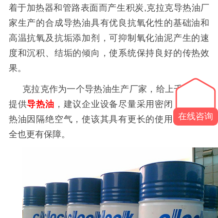
着于加热器和管路表面而产生积炭
,
克拉克导热油厂
家生产的合成导热油具有优良抗氧化性的基础油和
高温抗氧及抗垢添加剂，可抑制氧化油泥产生的速
度和沉积、结垢的倾向，使系统保持良好的传热效
果。
克拉克作为一个
导热油生产厂家
，给上千个企业
提供
导热油
，建议企业设备尽量采用密闭，这样导
在线咨询
热油因隔绝空气，使该其具有更长的使用寿命，安
全也更有保障。