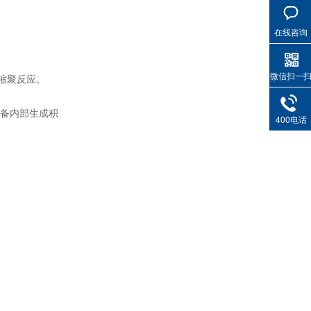
在线咨询
微信扫一
缩聚反应。
备内部生成积
400电话
无锌抗磨液压油
变压器油ISO-25#