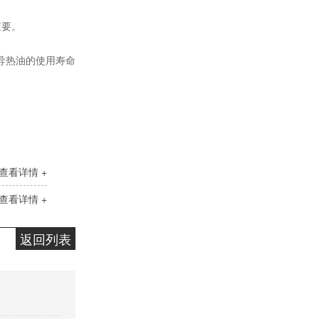
重要。
导热油的使用寿命
高温链条油HL350
查看详情 +
查看详情 +
返回列表
高温导热油WD-320