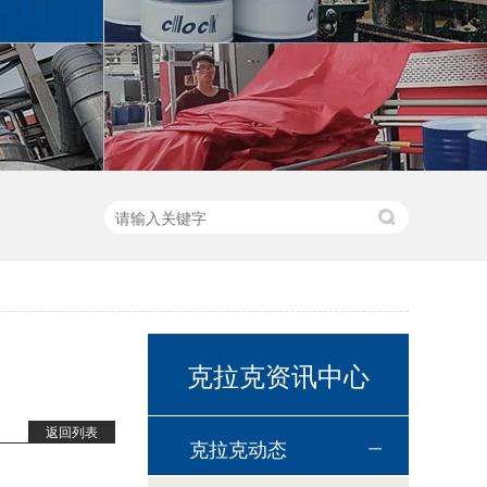
高温链条油HL350
克拉克资讯中心
返回列表
高温导热油WD-320
克拉克动态