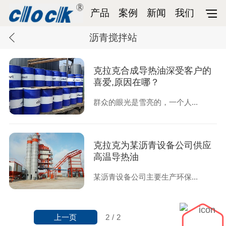
产品
案例
新闻
我们
沥青搅拌站
克拉克合成导热油深受客户的
喜爱,原因在哪？
群众的眼光是雪亮的，一个人...
克拉克为某沥青设备公司供应
高温导热油
某沥青设备公司主要生产环保...
上一页
2
/
2