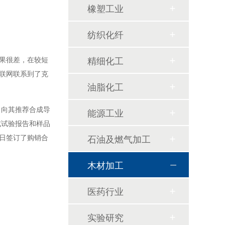
橡塑工业
纺织化纤
精细化工
果很差，在较短
联网联系到了克
油脂化工
，向其推荐合成导
能源工业
式试验报告和样品
高温链条油HL350
日签订了购销合
石油及燃气加工
木材加工
医药行业
实验研究