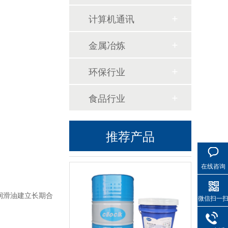
计算机通讯
高温导热油WD-320
金属冶炼
环保行业
食品行业
推荐产品
高温导热油KD-320
在线咨询
润滑油建立长期合
微信扫一