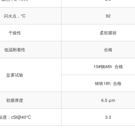
闪
火
点
，
℃
92
干燥性
柔软膜状
低温附着性
合格
10#钢48h
合格
盐雾试验
铸铁18h
合格
软膜厚度
6.5 μm
黏度：cSt@40℃
3.3