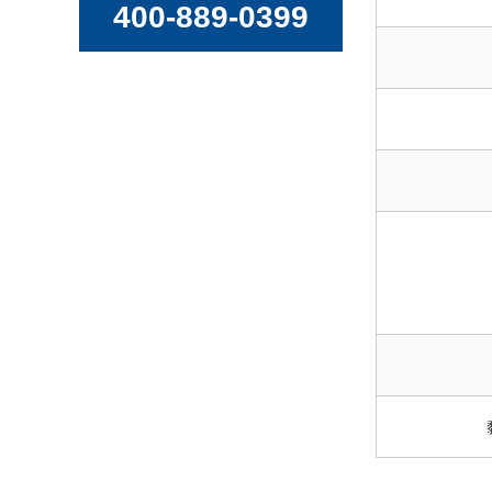
400-889-0399
导热油升温慢是什么原因？快速排查与解决办法
导热油供热与蒸汽供热的核心区别及精准适用场景对比