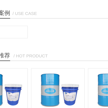
案例
/ USE CASE
推荐
/ HOT PRODUCT