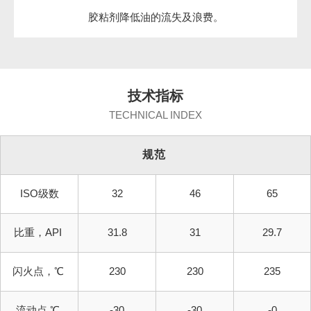
胶粘剂降低油的流失及浪费。
技术指标
TECHNICAL INDEX
规
范
ISO
级数
32
46
65
比重，API
31.8
31
29.7
闪
火
点
，℃
230
230
235
流
动点
℃
-30
-30
-0