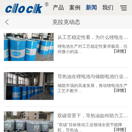
产品
案例
新闻
我们
克拉克动态
从工艺稳定性看，为什么锂电生产线必须用高品质导热油
锂电池生产对工艺稳定性要求极高，任
【详情】
何微小的温…
导热油在锂电池与储能电池行业的全工序应用解析
储能市场的高速发展，推动锂电池生产
【详情】
工艺不断升…
双碳背景下，导热油如何助力工业节能降碳
“双碳”目标推动工业领域全面节能降
【详情】
耗，导热油…