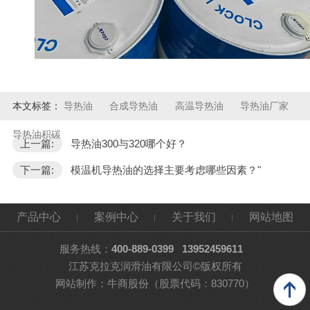
本文标签：
导热油
合成导热油
高温导热油
导热油厂家
导热油积碳
上一篇:
导热油300与320哪个好？
下一篇:
模温机导热油的选择主要考虑哪些因素？"
产品中心
案例中心
关于我们
网站地图
服务热线：
400-889-0399
13952459611
江苏克拉克润滑油有限公司©版权所有
网站制作：
牛商股份
（股票代码：830770）