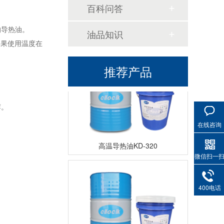
百科问答
高温导热油WD-320
的导热油。
油品知识
如果使用温度在
推荐产品
荐。
在线咨询
高温导热油KD-320
微信扫一
400电话