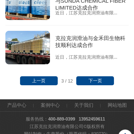
与SUNDA CHEMICAL FIBER
LIMITED达成合作
近日，江苏克拉克润滑油有限...
克拉克润滑油与金禾田生物科
技顺利达成合作
近日，江苏克拉克润滑油有限...
上一页
下一页
3
/
12
产品中心
案例中心
关于我们
网站地图
服务热线：
400-889-0399
13952459611
江苏克拉克润滑油有限公司©版权所有
网站制作：
牛商股份
（股票代码：830770）