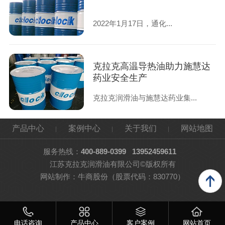
2022年1月17日，通化...
克拉克高温导热油助力施慧达
药业安全生产
克拉克润滑油与施慧达药业集...
产品中心
案例中心
关于我们
网站地图
服务热线：
400-889-0399
13952459611
江苏克拉克润滑油有限公司©版权所有
网站制作：
牛商股份
（股票代码：830770）
电话咨询
产品中心
客户案例
网站首页